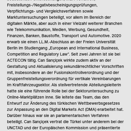
Freistellungs-/Negativbescheinigungsprüfungen,
Verpflichtungs- und Vergleichsverfahren sowie
Marktuntersuchungen beteiligt, vor allem im Bereich der
digitalen Märkte, aber auch in einer Vielzahl weiterer Branchen
wie Telekommunikation, Medien, Werbung, Gesundheit,
Finanzen, Banken, Baustoffe, Transport und Automotive. 2020
erwarb sie einen LL.M.-Abschluss an der Freien Universität
Berlin im Studiengang „European and International Business,
Competition and Regulatory Law“. Seit zwei Jahren ist sie bei
ACTECON tätig. Can Sarıçiçek wirkte zudem aktiv an der
Gestaltung und Aktualisierung sekundärrechtlicher Vorschriften
mit, insbesondere an der Fusionskontrollverordnung und der
Gruppenfreistellungsverordnung für vertikale Vereinbarungen
im Kraftfahrzeugsektor. Als stellvertretende Abteilungsleiterin
hatte sie eine führende Rolle bei der Sektoruntersuchung zu
Online-Marktplätzen inne. Sie leitete das Team, das den
Entwurf zur Änderung des türkischen Wettbewerbsgesetzes
zur Anpassung an den Digital Markets Act (DMA) erarbeitet hat.
Darüber hinaus war sie an parlamentarischen Verfahren
beteiligt. Can Sarıçiçek vertrat die Türkei unter anderem bei der
UNCTAD und der Europäischen Kommission und präsentierte