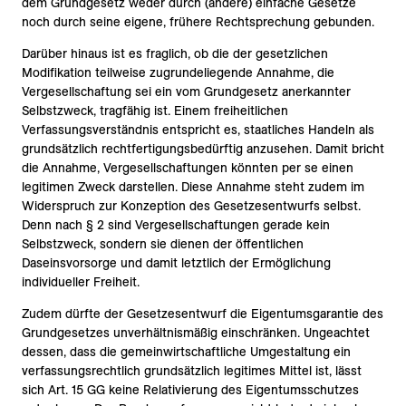
dem Grundgesetz weder durch (andere) einfache Gesetze
noch durch seine eigene, frühere Rechtsprechung gebunden.
Darüber hinaus ist es fraglich, ob die der gesetzlichen
Modifikation teilweise zugrundeliegende Annahme, die
Vergesellschaftung sei ein vom Grundgesetz anerkannter
Selbstzweck, tragfähig ist. Einem freiheitlichen
Verfassungsverständnis entspricht es, staatliches Handeln als
grundsätzlich rechtfertigungsbedürftig anzusehen. Damit bricht
die Annahme, Vergesellschaftungen könnten per se einen
legitimen Zweck darstellen. Diese Annahme steht zudem im
Widerspruch zur Konzeption des Gesetzesentwurfs selbst.
Denn nach § 2 sind Vergesellschaftungen gerade kein
Selbstzweck, sondern sie dienen der öffentlichen
Daseinsvorsorge und damit letztlich der Ermöglichung
individueller Freiheit.
Zudem dürfte der Gesetzesentwurf die Eigentumsgarantie des
Grundgesetzes unverhältnismäßig einschränken. Ungeachtet
dessen, dass die gemeinwirtschaftliche Umgestaltung ein
verfassungsrechtlich grundsätzlich legitimes Mittel ist, lässt
sich Art. 15 GG keine Relativierung des Eigentumsschutzes