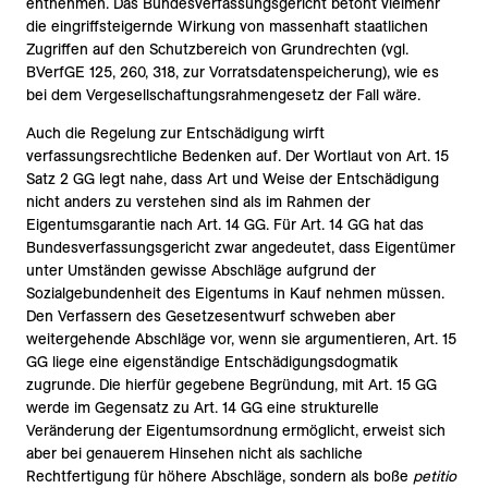
entnehmen. Das Bundesverfassungsgericht betont vielmehr
die eingriffsteigernde Wirkung von massenhaft staatlichen
Zugriffen auf den Schutzbereich von Grundrechten (vgl.
BVerfGE 125, 260, 318, zur Vorratsdatenspeicherung), wie es
bei dem Vergesellschaftungsrahmengesetz der Fall wäre.
Auch die Regelung zur Entschädigung wirft
verfassungsrechtliche Bedenken auf. Der Wortlaut von Art. 15
Satz 2 GG legt nahe, dass Art und Weise der Entschädigung
nicht anders zu verstehen sind als im Rahmen der
Eigentumsgarantie nach Art. 14 GG. Für Art. 14 GG hat das
Bundesverfassungsgericht zwar angedeutet, dass Eigentümer
unter Umständen gewisse Abschläge aufgrund der
Sozialgebundenheit des Eigentums in Kauf nehmen müssen.
Den Verfassern des Gesetzesentwurf schweben aber
weitergehende Abschläge vor, wenn sie argumentieren, Art. 15
GG liege eine eigenständige Entschädigungsdogmatik
zugrunde. Die hierfür gegebene Begründung, mit Art. 15 GG
werde im Gegensatz zu Art. 14 GG eine strukturelle
Veränderung der Eigentumsordnung ermöglicht, erweist sich
aber bei genauerem Hinsehen nicht als sachliche
Rechtfertigung für höhere Abschläge, sondern als boße
petitio