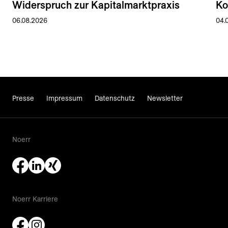
Widerspruch zur Kapitalmarktpraxis
Ko
06.08.2026
04.
Presse
Impressum
Datenschutz
Newsletter
Noerr
Noerr Karriere