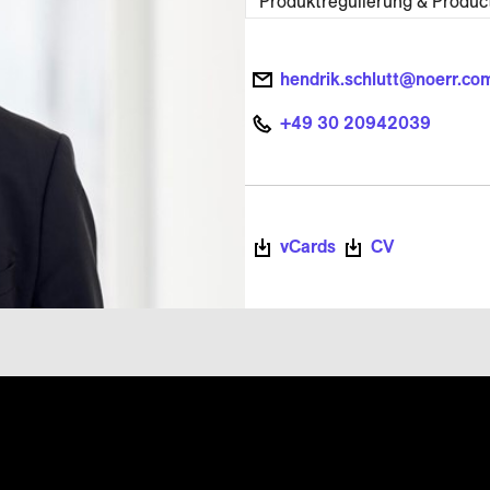
Produktregulierung & Produc
hendrik.schlutt@noerr.co
+49 30 20942039
vCards
CV