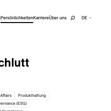
n
Persönlichkeiten
Karriere
Über uns
DE
chlutt
Affairs
Produkthaftung
vernance (ESG)