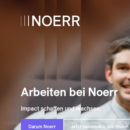
Arbeiten
bei
Noerr
Impact schaffen und wachsen.
Darum Noerr
Jetzt passenden Job finden