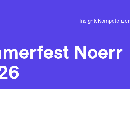
Insights
Kompetenze
merfest Noerr
26