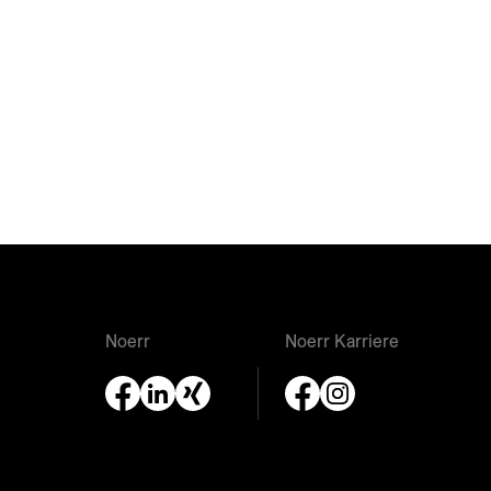
Noerr
Noerr Karriere