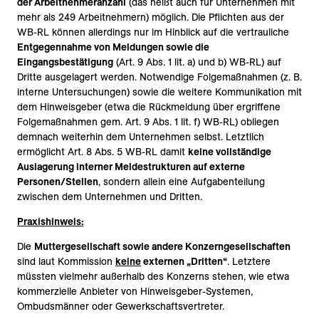
der Arbeitnehmeranzahl
(das heißt auch für Unternehmen mit
mehr als 249 Arbeitnehmern) möglich. Die Pflichten aus der
WB-RL können allerdings nur im Hinblick auf die vertrauliche
Entgegennahme von Meldungen sowie die
Eingangsbestätigung
(Art. 9 Abs. 1 lit. a) und b) WB-RL) auf
Dritte ausgelagert werden. Notwendige Folgemaßnahmen (z. B.
interne Untersuchungen) sowie die weitere Kommunikation mit
dem Hinweisgeber (etwa die Rückmeldung über ergriffene
Folgemaßnahmen gem. Art. 9 Abs. 1 lit. f) WB-RL) obliegen
demnach weiterhin dem Unternehmen selbst. Letztlich
ermöglicht Art. 8 Abs. 5 WB-RL damit
keine vollständige
Auslagerung interner Meldestrukturen auf externe
Personen/Stellen
, sondern allein eine Aufgabenteilung
zwischen dem Unternehmen und Dritten.
Praxishinweis:
Die
Muttergesellschaft sowie andere Konzerngesellschaften
sind laut Kommission
keine
externen „Dritten“
. Letztere
müssten vielmehr außerhalb des Konzerns stehen, wie etwa
kommerzielle Anbieter von Hinweisgeber-Systemen,
Ombudsmänner oder Gewerkschaftsvertreter.