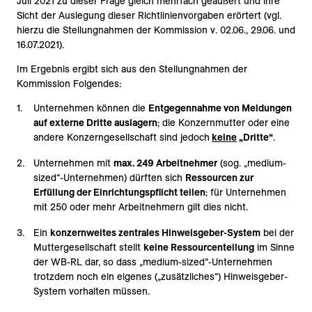
Juli 2021 zu dieser Frage gleich mehrfach geäußert und ihre
Sicht der Auslegung dieser Richtlinienvorgaben erörtert (vgl.
hierzu die Stellungnahmen der Kommission v. 02.06., 29.06. und
16.07.2021).
Im Ergebnis ergibt sich aus den Stellungnahmen der
Kommission Folgendes:
Unternehmen können die
Entgegennahme von Meldungen
auf externe Dritte auslagern
; die Konzernmutter oder eine
andere Konzerngesellschaft sind jedoch
keine
„Dritte“
.
Unternehmen mit
max. 249 Arbeitnehmer
(sog. „medium-
sized“-Unternehmen) dürften sich
Ressourcen zur
Erfüllung der Einrichtungspflicht teilen
; für Unternehmen
mit 250 oder mehr Arbeitnehmern gilt dies nicht.
Ein
konzernweites zentrales Hinweisgeber-System
bei der
Muttergesellschaft stellt
keine Ressourcenteilung
im Sinne
der WB-RL dar, so dass „medium-sized“-Unternehmen
trotzdem noch ein eigenes („zusätzliches“) Hinweisgeber-
System vorhalten müssen.