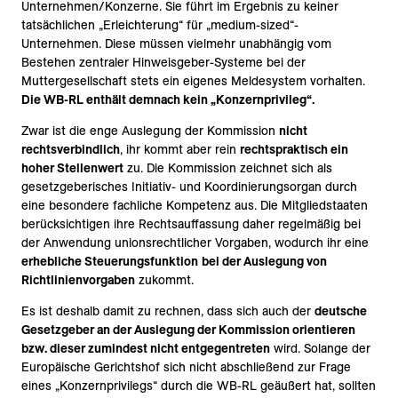
Unternehmen/Konzerne. Sie führt im Ergebnis zu keiner
tatsächlichen „Erleichterung“ für „medium-sized“-
Unternehmen. Diese müssen vielmehr unabhängig vom
Bestehen zentraler Hinweisgeber-Systeme bei der
Muttergesellschaft stets ein eigenes Meldesystem vorhalten.
Die WB-RL enthält demnach kein „Konzernprivileg“.
Zwar ist die enge Auslegung der Kommission
nicht
rechtsverbindlich
, ihr kommt aber rein
rechtspraktisch ein
hoher Stellenwert
zu. Die Kommission zeichnet sich als
gesetzgeberisches Initiativ- und Koordinierungsorgan durch
eine besondere fachliche Kompetenz aus. Die Mitgliedstaaten
berücksichtigen ihre Rechtsauffassung daher regelmäßig bei
der Anwendung unionsrechtlicher Vorgaben, wodurch ihr eine
erhebliche Steuerungsfunktion
bei der Auslegung von
Richtlinienvorgaben
zukommt.
Es ist deshalb damit zu rechnen, dass sich auch der
deutsche
Gesetzgeber an der Auslegung der Kommission orientieren
bzw. dieser zumindest nicht entgegentreten
wird. Solange der
Europäische Gerichtshof sich nicht abschließend zur Frage
eines „Konzernprivilegs“ durch die WB-RL geäußert hat, sollten