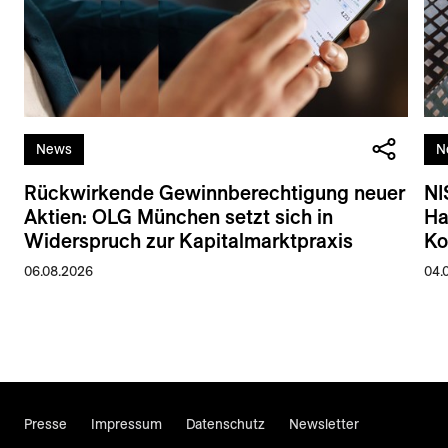
News
N
Rückwirkende Gewinnberechtigung neuer
NI
Aktien: OLG München setzt sich in
Ha
Widerspruch zur Kapitalmarktpraxis
Ko
06.08.2026
04.
Presse
Impressum
Datenschutz
Newsletter