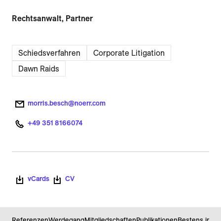
Rechtsanwalt, Partner
Schiedsverfahren
Corporate Litigation
Dawn Raids
morris.besch@noerr.com
+49 351 8166074
vCards
CV
Referenzen
Werdegang
Mitgliedschaften
Publikationen
Bestens infor