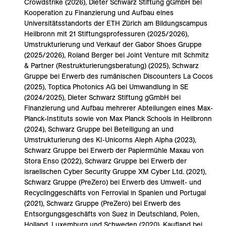
Crowdstrike (2026), Dieter Schwarz Stiftung gGmbH bei
Kooperation zu Finanzierung und Aufbau eines
Universitätsstandorts der ETH Zürich am Bildungscampus
Heilbronn mit 21 Stiftungsprofessuren (2025/2026),
Umstrukturierung und Verkauf der Gabor Shoes Gruppe
(2025/2026), Roland Berger bei Joint Venture mit Schmitz
& Partner (Restrukturierungsberatung) (2025), Schwarz
Gruppe bei Erwerb des rumänischen Discounters La Cocos
(2025), Toptica Photonics AG bei Umwandlung in SE
(2024/2025), Dieter Schwarz Stiftung gGmbH bei
Finanzierung und Aufbau mehrerer Abteilungen eines Max-
Planck-Instituts sowie von Max Planck Schools in Heilbronn
(2024), Schwarz Gruppe bei Beteiligung an und
Umstrukturierung des KI-Unicorns Aleph Alpha (2023),
Schwarz Gruppe bei Erwerb der Papiermühle Maxau von
Stora Enso (2022), Schwarz Gruppe bei Erwerb der
israelischen Cyber Security Gruppe XM Cyber Ltd. (2021),
Schwarz Gruppe (PreZero) bei Erwerb des Umwelt- und
Recyclinggeschäfts von Ferrovial in Spanien und Portugal
(2021), Schwarz Gruppe (PreZero) bei Erwerb des
Entsorgungsgeschäfts von Suez in Deutschland, Polen,
Holland, Luxemburg und Schweden (2020), Kaufland bei