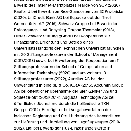
Erwerb des Internet-Marktplatzes real.de von SCP (2020),
Kaufland bei Erwerb von Real-Standorten von SCP/x-bricks
(2020), UniCredit Bank AG bei Squeeze-out der Tivoli
Grundstücks-AG (2019), Schwarz Gruppe bei Erwerb der
Entsorgungs- und Recycling-Gruppe Tönsmeier (2018),
Dieter Schwarz Stiftung gGmbH bei Kooperation zur
Finanzierung, Errichtung und Betrieb eines
Universitätsstandorts der Technischen Universität München
mit 20 Stiftungsprofessuren der School of Management
(2017/2018) sowie bei Erweiterung der Kooperation um 11
Stiftungsprofessuren der School of Computation and
Information Technology (2020) und um weitere 10
Stiftungsprofessuren (2022), Aurelius AG bei der
Umwandlung in eine SE & Co. KGaA (2015), Adcuram Group
AG bei öffentlicher Übernahme der Bien-Zenker AG und
Squeeze-out (2013/2014), Augusta Technologie AG bei
öffentlicher Übernahme durch die holländische TKH-
Gruppe (2012), Eurofighter bei Vergabeverfahren der
indischen Regierung und Strukturierung des Konsortiums
zur Lieferung und Herstellung von Jagdflugzeugen (2010-
2012), Lidl bei Erwerb der Plus-Einzelhandelskette in