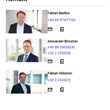
Fabian Badtke
+49 69 971477124
Alexander Birnstiel
+49 89 28628241
+32 2 2745592
Fabian Hübener
+32 2 2745572