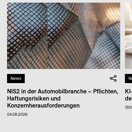
News
N
NIS2 in der Automobilbranche – Pflichten,
KI
Haftungsrisiken und
de
Konzernherausforderungen
19.
04.08.2026