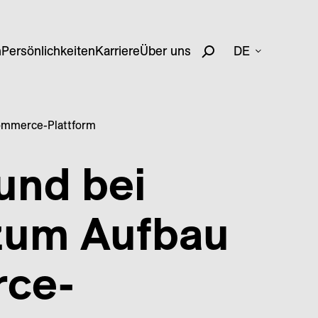
n
Persönlichkeiten
Karriere
Über uns
DE
Commerce-Plattform
und bei
 zum Aufbau
rce-