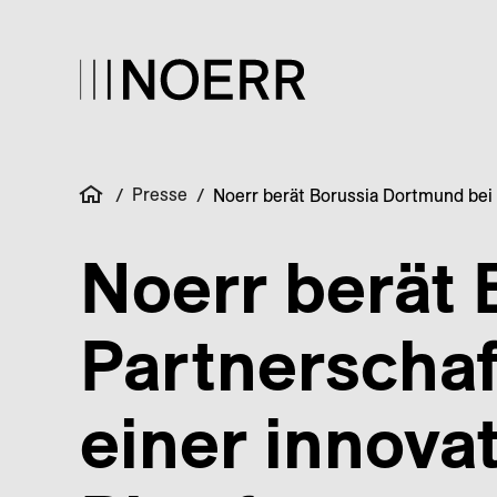
Presse
/
/
Noerr berät Borussia Dortmund bei
Noerr berät 
Partner­scha
einer innov