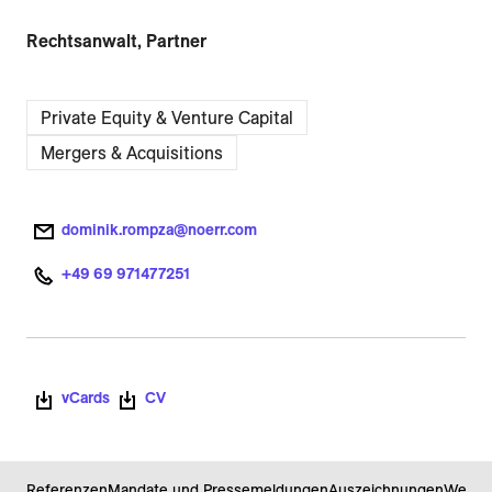
Rechtsanwalt, Partner
Private Equity & Venture Capital
Mergers & Acquisitions
dominik.rompza@noerr.com
+49 69 971477251
vCards
CV
Referenzen
Mandate und Pressemeldungen
Auszeichnungen
Werde