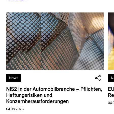
News
N
NIS2 in der Automobilbranche – Pflichten,
EU
Haftungsrisiken und
Re
Konzernherausforderungen
04.
04.08.2026