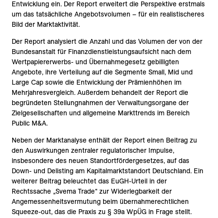
Entwicklung ein. Der Report erweitert die Perspektive erstmals
um das tatsächliche Angebotsvolumen – für ein realistischeres
Bild der Marktaktivität.
Der Report analysiert die Anzahl und das Volumen der von der
Bundesanstalt für Finanzdienstleistungsaufsicht nach dem
Wertpapiererwerbs- und Übernahmegesetz gebilligten
Angebote, ihre Verteilung auf die Segmente Small, Mid und
Large Cap sowie die Entwicklung der Prämienhöhen im
Mehrjahresvergleich. Außerdem behandelt der Report die
begründeten Stellungnahmen der Verwaltungsorgane der
Zielgesellschaften und allgemeine Markttrends im Bereich
Public M&A.
Neben der Marktanalyse enthält der Report einen Beitrag zu
den Auswirkungen zentraler regulatorischer Impulse,
insbesondere des neuen Standortfördergesetzes, auf das
Down- und Delisting am Kapitalmarktstandort Deutschland. Ein
weiterer Beitrag beleuchtet das EuGH-Urteil in der
Rechtssache „Svema Trade“ zur Widerlegbarkeit der
Angemessenheitsvermutung beim übernahmerechtlichen
Squeeze-out, das die Praxis zu § 39a WpÜG in Frage stellt.