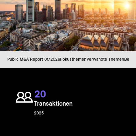
Public M&A Report 01/2026
Fokusthemen
Verwandte Themen
Beste
2
0
Transaktionen
2025