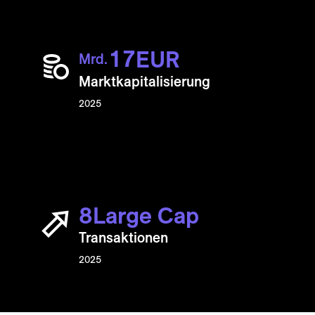
1
7
EUR
Mrd.
Markt­kapitali­sierung
2025
8
Large Cap
Transaktionen
2025