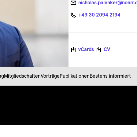
nicholas.palenker@noerr.
+49 30 2094 2194
vCards
CV
ng
Mitgliedschaften
Vorträge
Publikationen
Bestens informiert