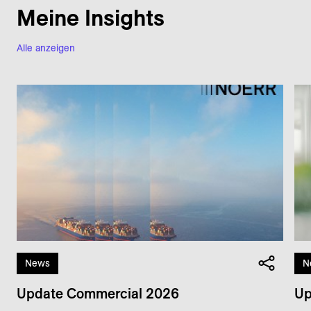
Meine Insights
Alle anzeigen
News
N
Update Commercial 2026
Up