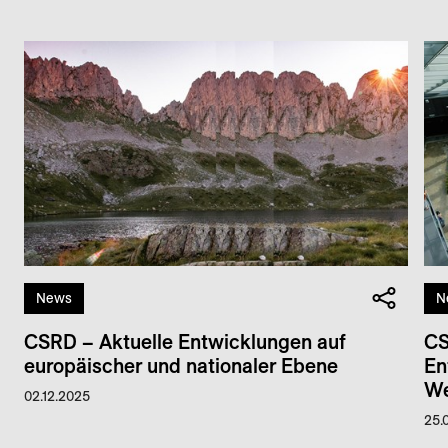
News
N
CSRD – Aktuelle Entwicklungen auf
CS
europäischer und nationaler Ebene
En
We
02.12.2025
25.