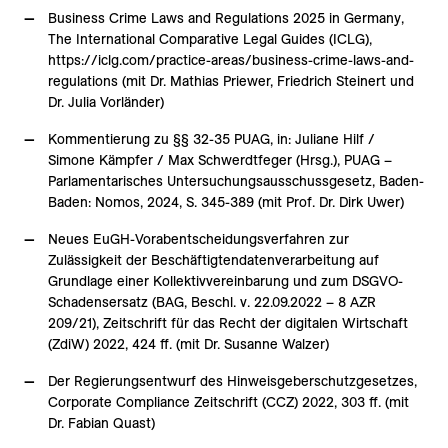
Business Crime Laws and Regulations 2025 in Germany,
The International Comparative Legal Guides (ICLG),
https://iclg.com/practice-areas/business-crime-laws-and-
regulations (mit Dr. Mathias Priewer, Friedrich Steinert und
Dr. Julia Vorländer)
Kommentierung zu §§ 32-35 PUAG, in: Juliane Hilf /
Simone Kämpfer / Max Schwerdtfeger (Hrsg.), PUAG –
Parlamentarisches Untersuchungsausschussgesetz, Baden-
Baden: Nomos, 2024, S. 345-389 (mit Prof. Dr. Dirk Uwer)
Neues EuGH-Vorabentscheidungsverfahren zur
Zulässigkeit der Beschäftigtendatenverarbeitung auf
Grundlage einer Kollektivvereinbarung und zum DSGVO-
Schadensersatz (BAG, Beschl. v. 22.09.2022 – 8 AZR
209/21), Zeitschrift für das Recht der digitalen Wirtschaft
(ZdiW) 2022, 424 ff. (mit Dr. Susanne Walzer)
Der Regierungsentwurf des Hinweisgeberschutzgesetzes,
Corporate Compliance Zeitschrift (CCZ) 2022, 303 ff. (mit
Dr. Fabian Quast)