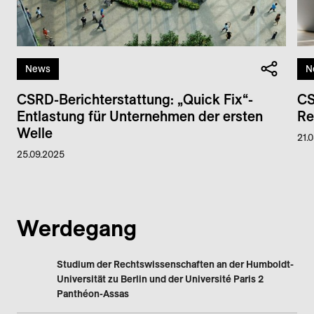
News
N
CSRD-Bericht­erstattung: „Quick Fix“-
CS
Entlastung für Unter­nehmen der ersten
Re
Welle
21.
25.09.2025
Werdegang
Studium der Rechtswissenschaften an der Humboldt-
Universität zu Berlin und der Université Paris 2
Panthéon-Assas