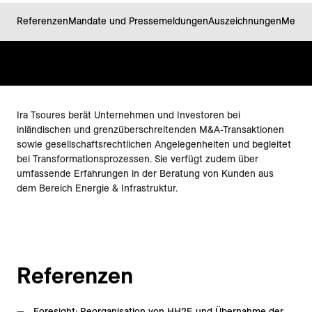
Referenzen
Mandate und Pressemeldungen
Auszeichnungen
Meine 
Ira Tsoures berät Unternehmen und Investoren bei
inländischen und grenzüberschreitenden M&A-Transaktionen
sowie gesellschaftsrechtlichen Angelegenheiten und begleitet
bei Transformationsprozessen. Sie verfügt zudem über
umfassende Erfahrungen in der Beratung von Kunden aus
dem Bereich Energie & Infrastruktur.
Referenzen
Foresight: Reorganisation von HH2E und Übernahme der