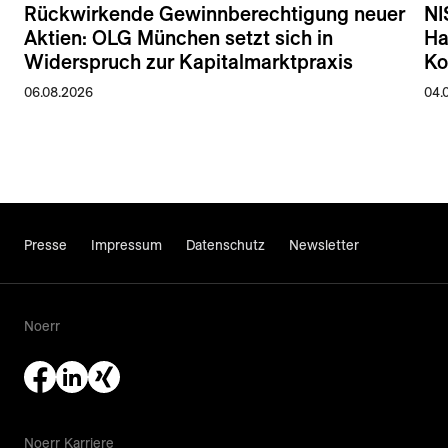
Rückwirkende Gewinnberechtigung neuer
NI
Aktien: OLG München setzt sich in
Ha
Widerspruch zur Kapitalmarktpraxis
Ko
06.08.2026
04.
Presse
Impressum
Datenschutz
Newsletter
Noerr
Noerr Karriere