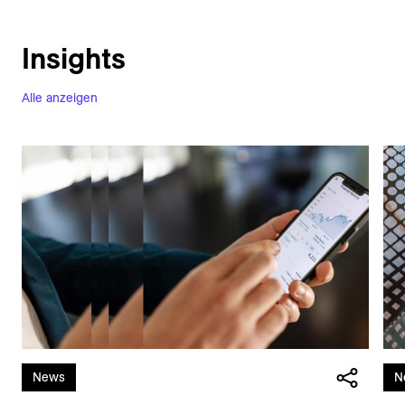
Insights
Alle anzeigen
News
N