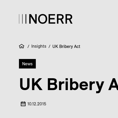
Insights
/
/
UK Bribery Act
News
UK Bribery A
10.12.2015