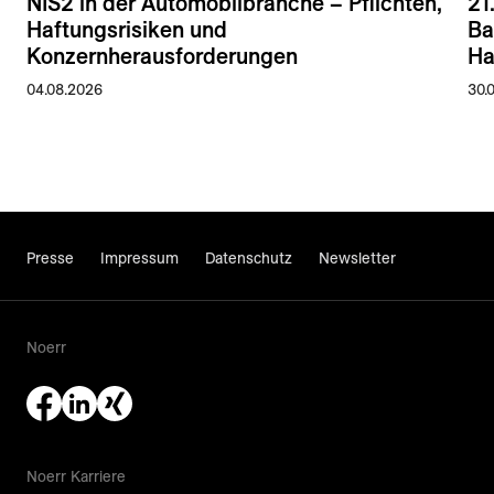
NIS2 in der Automobilbranche – Pflichten,
21
Haftungsrisiken und
Ba
Konzernherausforderungen
Ha
04.08.2026
30.
Presse
Impressum
Datenschutz
Newsletter
Noerr
Noerr Karriere