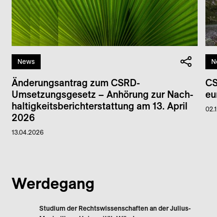
News
N
Änderungs­antrag zum CSRD-
CS
Umsetzungs­gesetz – Anhörung zur Nach­
eu
haltig­keits­bericht­erstattung am 13. April
02.
2026
13.04.2026
Werdegang
Studium der Rechtswissenschaften an der Julius-