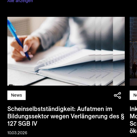
Alle anzeigen
News
N
Scheinselbstständigkeit: Aufatmen im
In
Bildungssektor wegen Verlängerung des §
Mo
127 SGB IV
Sc
ök
10.03.2026