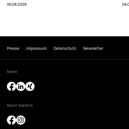
06.08.2026
04.
Presse
Impressum
Datenschutz
Newsletter
Noerr
Noerr Karriere