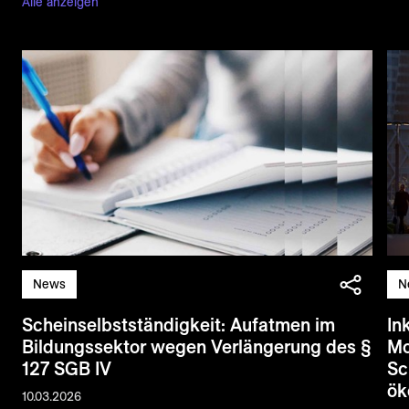
Alle anzeigen
News
N
Scheinselbstständigkeit: Aufatmen im
In
Bildungssektor wegen Verlängerung des §
Mo
127 SGB IV
Sc
ök
10.03.2026