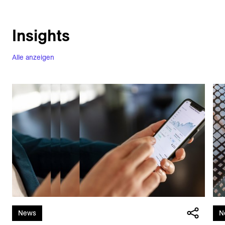
Insights
Alle anzeigen
News
N