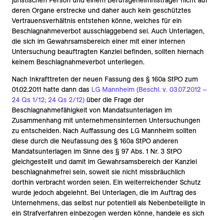
juristischen Person und einem Berufsgeheimnisträger nicht auf
deren Organe erstrecke und daher auch kein geschütztes
Vertrauensverhältnis entstehen könne, welches für ein
Beschlagnahmeverbot ausschlaggebend sei. Auch Unterlagen,
die sich im Gewahrsamsbereich einer mit einer internen
Untersuchung beauftragten Kanzlei befinden, sollten hiernach
keinem Beschlagnahmeverbot unterliegen.
Nach Inkrafttreten der neuen Fassung des § 160a StPO zum
01.02.2011 hatte dann das
LG Mannheim (Beschl. v. 03.07.2012 –
24 Qs 1/12; 24 Qs 2/12)
über die Frage der
Beschlagnahmefähigkeit von Mandatsunterlagen im
Zusammenhang mit unternehmensinternen Untersuchungen
zu entscheiden. Nach Auffassung des LG Mannheim sollten
diese durch die Neufassung des § 160a StPO anderen
Mandatsunterlagen im Sinne des § 97 Abs. 1 Nr. 3 StPO
gleichgestellt und damit im Gewahrsamsbereich der Kanzlei
beschlagnahmefrei sein, soweit sie nicht missbräuchlich
dorthin verbracht worden seien. Ein weiterreichender Schutz
wurde jedoch abgelehnt. Bei Unterlagen, die im Auftrag des
Unternehmens, das selbst nur potentiell als Nebenbeteiligte in
ein Strafverfahren einbezogen werden könne, handele es sich