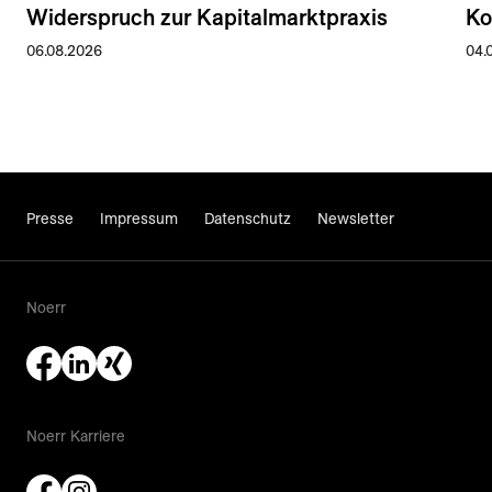
Widerspruch zur Kapitalmarktpraxis
Ko
06.08.2026
04.
Presse
Impressum
Datenschutz
Newsletter
Noerr
Noerr Karriere