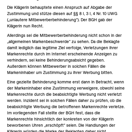
Die Klägerin behauptete einen Anspruch auf Abgabe der
Zustimmung und stütze diesen auf §§ 8 I, 3 I, 4 Nr. 10 UWG
(„unlautere Mitbewerberbehinderung“). Der BGH gab der
Klägerin nun Recht.
Allerdings sei die Mitbewerberbehinderung nicht schon in der
„allgemeinen Markenbeschwerde“ zu sehen. Da die Beklagte
damit lediglich das legitime Ziel verfolge, Verletzungen ihrer
Markenrechte durch im Internet erscheinende Anzeigen zu
verhindern, sei keine Behinderungsabsicht gegeben.
Außerdem können Mitbewerber in solchen Fällen die
Markeninhaber um Zustimmung zu ihrer Werbung bitten.
Eine gezielte Behinderung komme erst dann in Betracht, wenn
der Markeninhaber eine Zustimmung verweigere, obwohl seine
Markenrechte durch die beabsichtigte Werbung nicht verletzt
werden. Inzident sei in solchen Fällen daher zu prüfen, ob die
beabsichtigte Werbung die betroffenen Markenrechte verletze.
Im vorliegenden Fall stellte der BGH fest, dass die
Markenrechte hinsichtlich der konkreten von der Klägerin
beworbenen Uhren „erschöpft“ seien. Die Handlungen der
Klägerin würden die Marke der Beklagten daher nicht