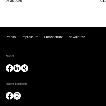
06.08.2026
04.
Presse
Impressum
Datenschutz
Newsletter
Noerr
Noerr Karriere