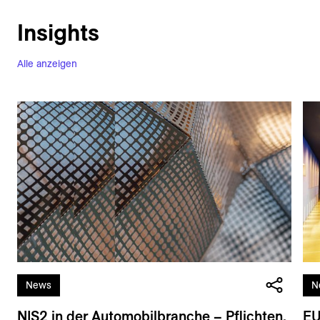
Insights
Alle anzeigen
News
N
NIS2 in der Automobilbranche – Pflichten,
EU