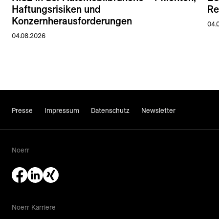
Haftungsrisiken und
Re
Konzernherausforderungen
04.
04.08.2026
Presse
Impressum
Datenschutz
Newsletter
Noerr
Noerr Karriere