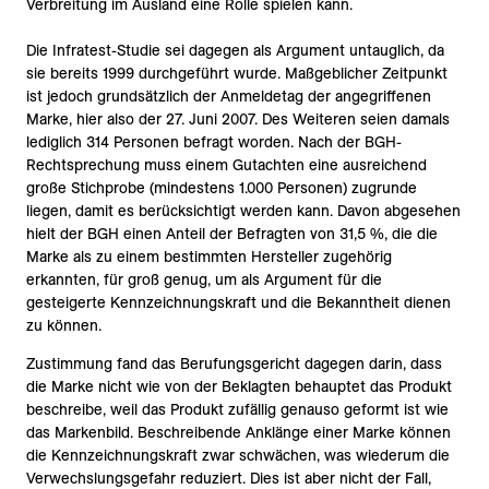
Verbreitung im Ausland eine Rolle spielen kann.
Die Infratest-Studie sei dagegen als Argument untauglich, da
sie bereits 1999 durchgeführt wurde. Maßgeblicher Zeitpunkt
ist jedoch grundsätzlich der Anmeldetag der angegriffenen
Marke, hier also der 27. Juni 2007. Des Weiteren seien damals
lediglich 314 Personen befragt worden. Nach der BGH-
Rechtsprechung muss einem Gutachten eine ausreichend
große Stichprobe (mindestens 1.000 Personen) zugrunde
liegen, damit es berücksichtigt werden kann. Davon abgesehen
hielt der BGH einen Anteil der Befragten von 31,5 %, die die
Marke als zu einem bestimmten Hersteller zugehörig
erkannten, für groß genug, um als Argument für die
gesteigerte Kennzeichnungskraft und die Bekanntheit dienen
zu können.
Zustimmung fand das Berufungsgericht dagegen darin, dass
die Marke nicht wie von der Beklagten behauptet das Produkt
beschreibe, weil das Produkt zufällig genauso geformt ist wie
das Markenbild. Beschreibende Anklänge einer Marke können
die Kennzeichnungskraft zwar schwächen, was wiederum die
Verwechslungsgefahr reduziert. Dies ist aber nicht der Fall,