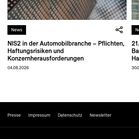
News
N
NIS2 in der Automobilbranche – Pflichten,
21
Haftungsrisiken und
Ba
Konzernherausforderungen
Ha
04.08.2026
30.
Presse
Impressum
Datenschutz
Newsletter