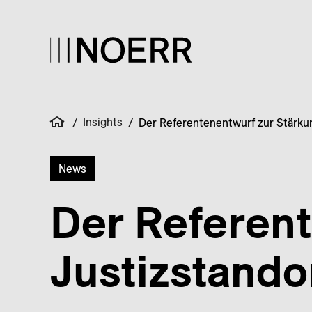
Insights
/
/
Der Referentenentwurf zur Stärku
News
Der Referen
Justizstando