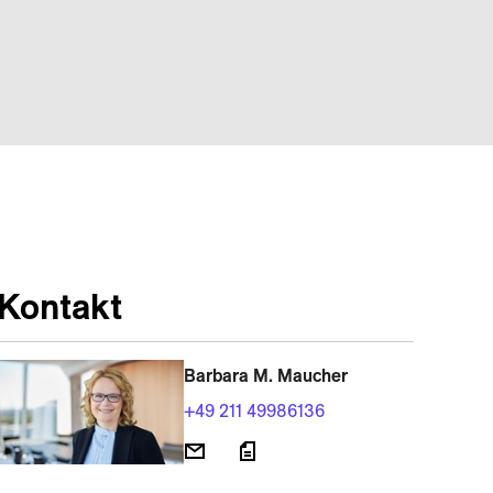
Kontakt
Barbara M. Maucher
+49 211 49986136