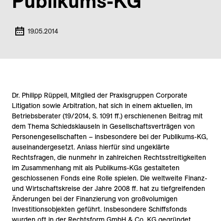
Publikums-KG
19.05.2014
Dr. Philipp Rüppell, Mitglied der Praxisgruppen Corporate
Litigation sowie Arbitration, hat sich in einem aktuellen, im
Betriebsberater (19/2014, S. 1091 ff.) erschienenen Beitrag mit
dem Thema Schiedsklauseln in Gesellschaftsverträgen von
Personengesellschaften – insbesondere bei der Publikums-KG,
auseinandergesetzt. Anlass hierfür sind ungeklärte
Rechtsfragen, die nunmehr in zahlreichen Rechtsstreitigkeiten
im Zusammenhang mit als Publikums-KGs gestalteten
geschlossenen Fonds eine Rolle spielen. Die weltweite Finanz-
und Wirtschaftskreise der Jahre 2008 ff. hat zu tiefgreifenden
Änderungen bei der Finanzierung von großvolumigen
Investitionsobjekten geführt. Insbesondere Schiffsfonds
wurden oft in der Rechtsform GmbH & Co. KG gegründet.