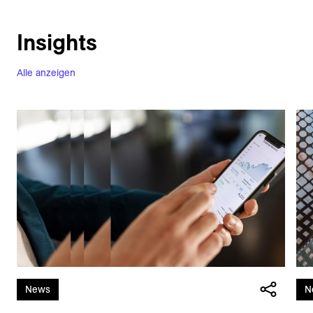
Insights
Alle anzeigen
News
N