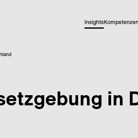
Insights
Kompetenze
hland
setzgebung in 