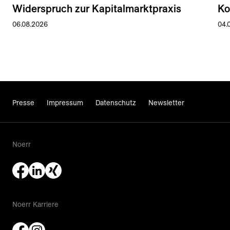
Widerspruch zur Kapitalmarktpraxis
Ko
06.08.2026
04.
Presse
Impressum
Datenschutz
Newsletter
Noerr
Noerr Karriere