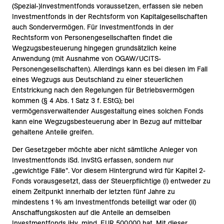
(Spezial-)Investmentfonds voraussetzen, erfassen sie neben
Investmentfonds in der Rechtsform von Kapitalgesellschaften
auch Sondervermögen. Für Investmentfonds in der
Rechtsform von Personengesellschaften findet die
Wegzugsbesteuerung hingegen grundsätzlich keine
Anwendung (mit Ausnahme von OGAW/UCITS-
Personengesellschaften). Allerdings kann es bei diesen im Fall
eines Wegzugs aus Deutschland zu einer steuerlichen
Entstrickung nach den Regelungen für Betriebsvermögen
kommen (§ 4 Abs. 1 Satz 3 f. EStG); bei
vermögensverwaltender Ausgestaltung eines solchen Fonds
kann eine Wegzugsbesteuerung aber in Bezug auf mittelbar
gehaltene Anteile greifen.
Der Gesetzgeber möchte aber nicht sämtliche Anleger von
Investmentfonds iSd. InvStG erfassen, sondern nur
„gewichtige Fälle“. Vor diesem Hintergrund wird für Kapitel 2-
Fonds vorausgesetzt, dass der Steuerpflichtige (i) entweder zu
einem Zeitpunkt innerhalb der letzten fünf Jahre zu
mindestens 1 % am Investmentfonds beteiligt war oder (ii)
Anschaffungskosten auf die Anteile an demselben
Investmentfonds iHv. mind. EUR 500.000 hat. Mit dieser