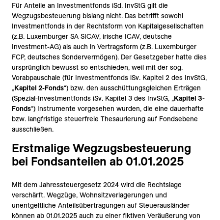
Für Anteile an Investmentfonds iSd. InvStG gilt die
Wegzugsbesteuerung bislang nicht. Das betrifft sowohl
Investmentfonds in der Rechtsform von Kapitalgesellschaften
(z.B. Luxemburger SA SICAV, irische ICAV, deutsche
Investment-AG) als auch in Vertragsform (z.B. Luxemburger
FCP, deutsches Sondervermögen). Der Gesetzgeber hatte dies
ursprünglich bewusst so entschieden, weil mit der sog.
Vorabpauschale (für Investmentfonds iSv. Kapitel 2 des InvStG,
„
Kapitel 2-Fonds
“) bzw. den ausschüttungsgleichen Erträgen
(Spezial-Investmentfonds iSv. Kapitel 3 des InvStG, „
Kapitel 3-
Fonds
“) Instrumente vorgesehen wurden, die eine dauerhafte
bzw. langfristige steuerfreie Thesaurierung auf Fondsebene
ausschließen.
Erstmalige Wegzugsbesteuerung
bei Fondsanteilen ab 01.01.2025
Mit dem Jahressteuergesetz 2024 wird die Rechtslage
verschärft. Wegzüge, Wohnsitzverlagerungen und
unentgeltliche Anteilsübertragungen auf Steuerausländer
können ab 01.01.2025 auch zu einer fiktiven Veräußerung von