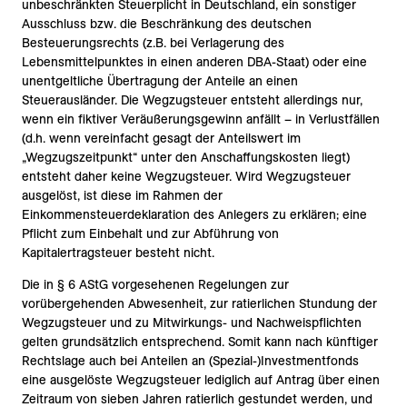
unbeschränkten Steuerplicht in Deutschland, ein sonstiger
Ausschluss bzw. die Beschränkung des deutschen
Besteuerungsrechts (z.B. bei Verlagerung des
Lebensmittelpunktes in einen anderen DBA-Staat) oder eine
unentgeltliche Übertragung der Anteile an einen
Steuerausländer. Die Wegzugsteuer entsteht allerdings nur,
wenn ein fiktiver Veräußerungsgewinn anfällt – in Verlustfällen
(d.h. wenn vereinfacht gesagt der Anteilswert im
„Wegzugszeitpunkt“ unter den Anschaffungskosten liegt)
entsteht daher keine Wegzugsteuer. Wird Wegzugsteuer
ausgelöst, ist diese im Rahmen der
Einkommensteuerdeklaration des Anlegers zu erklären; eine
Pflicht zum Einbehalt und zur Abführung von
Kapitalertragsteuer besteht nicht.
Die in § 6 AStG vorgesehenen Regelungen zur
vorübergehenden Abwesenheit, zur ratierlichen Stundung der
Wegzugsteuer und zu Mitwirkungs- und Nachweispflichten
gelten grundsätzlich entsprechend. Somit kann nach künftiger
Rechtslage auch bei Anteilen an (Spezial-)Investmentfonds
eine ausgelöste Wegzugsteuer lediglich auf Antrag über einen
Zeitraum von sieben Jahren ratierlich gestundet werden, und