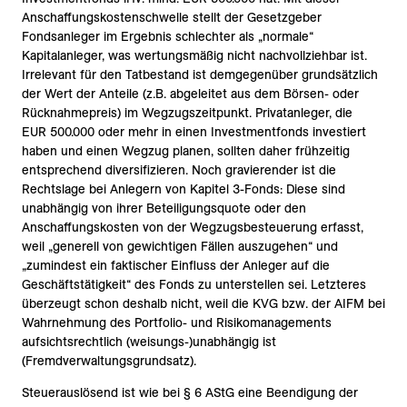
Anschaffungskostenschwelle stellt der Gesetzgeber
Fondsanleger im Ergebnis schlechter als „normale“
Kapitalanleger, was wertungsmäßig nicht nachvollziehbar ist.
Irrelevant für den Tatbestand ist demgegenüber grundsätzlich
der Wert der Anteile (z.B. abgeleitet aus dem Börsen- oder
Rücknahmepreis) im Wegzugszeitpunkt. Privatanleger, die
EUR 500.000 oder mehr in einen Investmentfonds investiert
haben und einen Wegzug planen, sollten daher frühzeitig
entsprechend diversifizieren. Noch gravierender ist die
Rechtslage bei Anlegern von Kapitel 3-Fonds: Diese sind
unabhängig von ihrer Beteiligungsquote oder den
Anschaffungskosten von der Wegzugsbesteuerung erfasst,
weil „generell von gewichtigen Fällen auszugehen“ und
„zumindest ein faktischer Einfluss der Anleger auf die
Geschäftstätigkeit“ des Fonds zu unterstellen sei. Letzteres
überzeugt schon deshalb nicht, weil die KVG bzw. der AIFM bei
Wahrnehmung des Portfolio- und Risikomanagements
aufsichtsrechtlich (weisungs-)unabhängig ist
(Fremdverwaltungsgrundsatz).
Steuerauslösend ist wie bei § 6 AStG eine Beendigung der