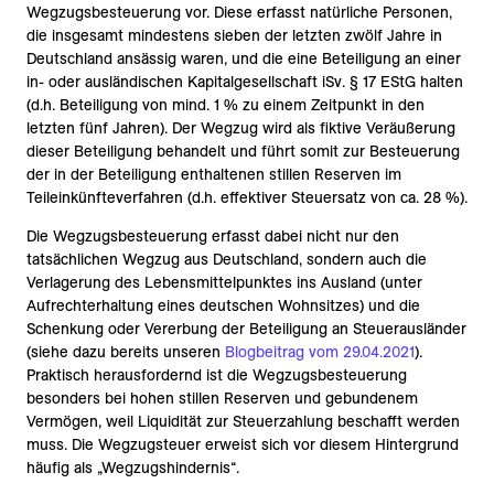
Wegzugsbesteuerung vor. Diese erfasst natürliche Personen,
die insgesamt mindestens sieben der letzten zwölf Jahre in
Deutschland ansässig waren, und die eine Beteiligung an einer
in- oder ausländischen Kapitalgesellschaft iSv. § 17 EStG halten
(d.h. Beteiligung von mind. 1 % zu einem Zeitpunkt in den
letzten fünf Jahren). Der Wegzug wird als fiktive Veräußerung
dieser Beteiligung behandelt und führt somit zur Besteuerung
der in der Beteiligung enthaltenen stillen Reserven im
Teileinkünfteverfahren (d.h. effektiver Steuersatz von ca. 28 %).
Die Wegzugsbesteuerung erfasst dabei nicht nur den
tatsächlichen Wegzug aus Deutschland, sondern auch die
Verlagerung des Lebensmittelpunktes ins Ausland (unter
Aufrechterhaltung eines deutschen Wohnsitzes) und die
Schenkung oder Vererbung der Beteiligung an Steuerausländer
(siehe dazu bereits unseren
Blogbeitrag vom 29.04.2021
).
Praktisch herausfordernd ist die Wegzugsbesteuerung
besonders bei hohen stillen Reserven und gebundenem
Vermögen, weil Liquidität zur Steuerzahlung beschafft werden
muss. Die Wegzugsteuer erweist sich vor diesem Hintergrund
häufig als „Wegzugshindernis“.