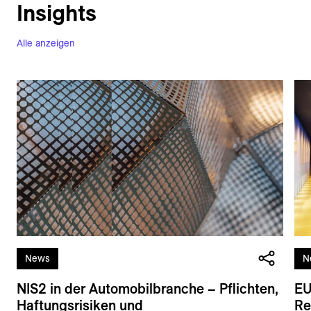
Insights
Alle anzeigen
News
N
NIS2 in der Automobilbranche – Pflichten,
EU
Haftungsrisiken und
Re