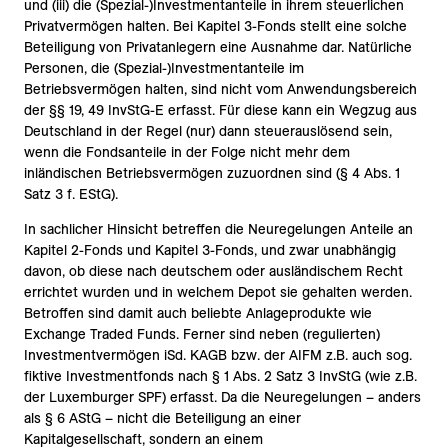
und (iii) die (Spezial-)Investmentanteile in ihrem steuerlichen
Privatvermögen halten. Bei Kapitel 3-Fonds stellt eine solche
Beteiligung von Privatanlegern eine Ausnahme dar. Natürliche
Personen, die (Spezial-)Investmentanteile im
Betriebsvermögen halten, sind nicht vom Anwendungsbereich
der §§ 19, 49 InvStG-E erfasst. Für diese kann ein Wegzug aus
Deutschland in der Regel (nur) dann steuerauslösend sein,
wenn die Fondsanteile in der Folge nicht mehr dem
inländischen Betriebsvermögen zuzuordnen sind (§ 4 Abs. 1
Satz 3 f. EStG).
In sachlicher Hinsicht betreffen die Neuregelungen Anteile an
Kapitel 2-Fonds und Kapitel 3-Fonds, und zwar unabhängig
davon, ob diese nach deutschem oder ausländischem Recht
errichtet wurden und in welchem Depot sie gehalten werden.
Betroffen sind damit auch beliebte Anlageprodukte wie
Exchange Traded Funds. Ferner sind neben (regulierten)
Investmentvermögen iSd. KAGB bzw. der AIFM z.B. auch sog.
fiktive Investmentfonds nach § 1 Abs. 2 Satz 3 InvStG (wie z.B.
der Luxemburger SPF) erfasst. Da die Neuregelungen – anders
als § 6 AStG – nicht die Beteiligung an einer
Kapitalgesellschaft, sondern an einem