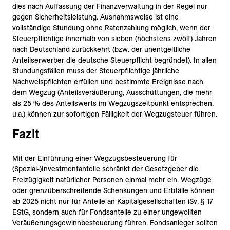
dies nach Auffassung der Finanzverwaltung in der Regel nur
gegen Sicherheitsleistung. Ausnahmsweise ist eine
vollständige Stundung ohne Ratenzahlung möglich, wenn der
Steuerpflichtige innerhalb von sieben (höchstens zwölf) Jahren
nach Deutschland zurückkehrt (bzw. der unentgeltliche
Anteilserwerber die deutsche Steuerpflicht begründet). In allen
Stundungsfällen muss der Steuerpflichtige jährliche
Nachweispflichten erfüllen und bestimmte Ereignisse nach
dem Wegzug (Anteilsveräußerung, Ausschüttungen, die mehr
als 25 % des Anteilswerts im Wegzugszeitpunkt entsprechen,
u.a.) können zur sofortigen Fälligkeit der Wegzugsteuer führen.
Fazit
Mit der Einführung einer Wegzugsbesteuerung für
(Spezial-)Investmentanteile schränkt der Gesetzgeber die
Freizügigkeit natürlicher Personen einmal mehr ein. Wegzüge
oder grenzüberschreitende Schenkungen und Erbfälle können
ab 2025 nicht nur für Anteile an Kapitalgesellschaften iSv. § 17
EStG, sondern auch für Fondsanteile zu einer ungewollten
Veräußerungsgewinnbesteuerung führen. Fondsanleger sollten