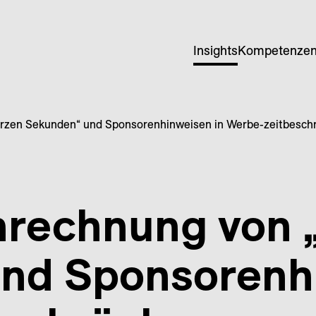
Insights
Kompetenze
rzen Sekunden“ und Sponsorenhinweisen in Werbe-zeitbesch
nrechnung von 
nd Sponsoren­h