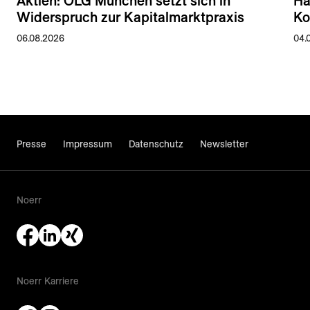
Aktien: OLG München setzt sich in
Ha
Widerspruch zur Kapitalmarktpraxis
Ko
06.08.2026
04.
Presse
Impressum
Datenschutz
Newsletter
Noerr
Noerr Karriere