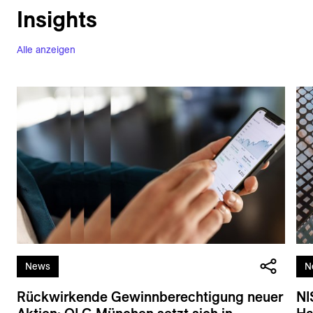
Insights
Alle anzeigen
News
N
Rückwirkende Gewinnberechtigung neuer
NI