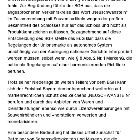
fehle. Zur Begründung führte der BGH aus, dass die
angesprochenen Verkehrskreise das Wort „Neuschwanstein“
im Zusammenhang mit Souvenirartikeln wegen der großen
Bekanntheit des Schlosses nur auf das Schloss und nicht als
Produktkennzeichen auffassen. Bezugnehmend auf diese
Entscheidung des BGH stellte das EuG klar, dass die
Regelungen der Unionsmarke als autonomes System
unabhängig von der Auslegung nationaler Gerichte interpretiert
werden müssen, selbst wenn, wie § 8 Abs. 2 Nr. 1 MarkenG, die
nationale Regelungen auf einer harmonisierenden Richtlinie
beruhen.
Trotz seiner Niederlage (in weiten Teilen) vor dem BGH kann
sich der Freistaat Bayern dementsprechend weiterhin auf
markenrechtlichen Schutz des Zeichens „NEUSCHWANSTEIN“
berufen und durch das Anbieten von Waren und
Dienstleistungen ebenso wie durch Lizenzvereinbarungen mit
Souvenirhändlern und –herstellern verwerten und
monetarisieren.
Eine besondere Bedeutung hat dieses Urteil zunächst für
Betreiber von Sehenswürdigkeiten und Museen, die die