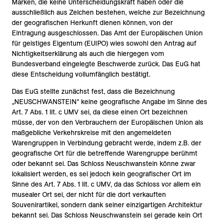
Marken, die keine Unterscheidungskraft haben oder die
ausschließlich aus Zeichen bestehen, welche zur Bezeichnung
der geografischen Herkunft dienen können, von der
Eintragung ausgeschlossen. Das Amt der Europäischen Union
für geistiges Eigentum (EUIPO) wies sowohl den Antrag auf
Nichtigkeitserklärung als auch die hiergegen vom
Bundesverband eingelegte Beschwerde zurück. Das EuG hat
diese Entscheidung vollumfänglich bestätigt.
Das EuG stellte zunächst fest, dass die Bezeichnung
„NEUSCHWANSTEIN“ keine geografische Angabe im Sinne des
Art. 7 Abs. 1 lit. c UMV sei, da diese einen Ort bezeichnen
müsse, der von den Verbrauchern der Europäischen Union als
maßgebliche Verkehrskreise mit den angemeldeten
Warengruppen in Verbindung gebracht werde, indem z.B. der
geografische Ort für die betreffende Warengruppe berühmt
oder bekannt sei. Das Schloss Neuschwanstein könne zwar
lokalisiert werden, es sei jedoch kein geografischer Ort im
Sinne des Art. 7 Abs. 1 lit. c UMV, da das Schloss vor allem ein
musealer Ort sei, der nicht für die dort verkauften
Souvenirartikel, sondern dank seiner einzigartigen Architektur
bekannt sei. Das Schloss Neuschwanstein sei gerade kein Ort