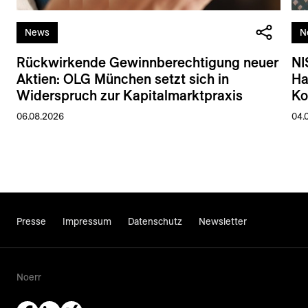
News
N
Rückwirkende Gewinnberechtigung neuer
NI
Aktien: OLG München setzt sich in
Ha
Widerspruch zur Kapitalmarktpraxis
Ko
06.08.2026
04.
Presse
Impressum
Datenschutz
Newsletter
Noerr