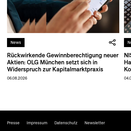
News
N
Rückwirkende Gewinnberechtigung neuer
NI
Aktien: OLG München setzt sich in
Ha
Widerspruch zur Kapitalmarktpraxis
Ko
06.08.2026
04.
Presse
Impressum
Datenschutz
Newsletter