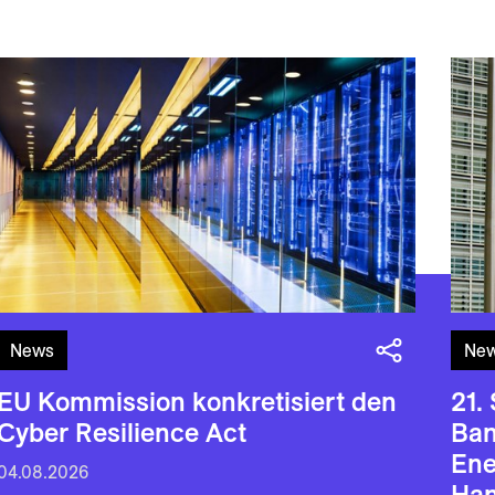
News
Ne
EU Kommission konkretisiert den
21.
Cyber Resilience Act
Ban
En
04.08.2026
Han