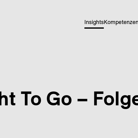
Insights
Kompetenze
ht To Go – Folg