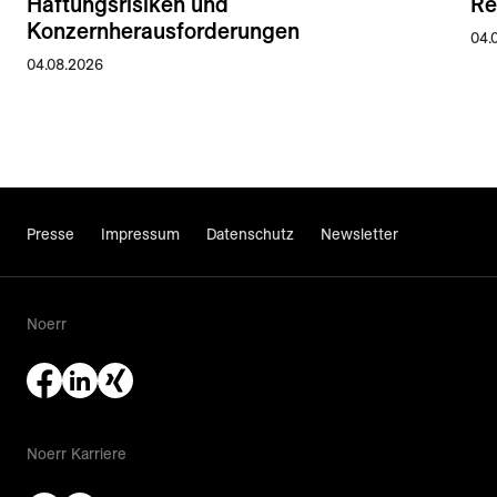
Haftungsrisiken und
Re
Konzernherausforderungen
04.
04.08.2026
Presse
Impressum
Datenschutz
Newsletter
Noerr
Noerr Karriere