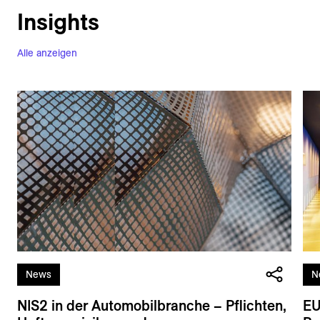
Insights
Alle anzeigen
News
N
NIS2 in der Automobilbranche – Pflichten,
EU