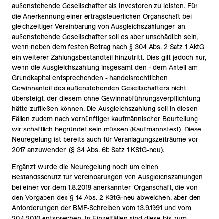
außenstehende Gesellschafter als Investoren zu leisten. Für
die Anerkennung einer ertragsteuerlichen Organschaft bei
gleichzeitiger Vereinbarung von Ausgleichszahlungen an
außenstehende Gesellschafter soll es aber unschädlich sein,
wenn neben dem festen Betrag nach § 304 Abs. 2 Satz 1 AktG
ein weiterer Zahlungsbestandteil hinzutritt. Dies gilt jedoch nur,
wenn die Ausgleichszahlung insgesamt den - dem Anteil am
Grundkapital entsprechenden - handelsrechtlichen
Gewinnanteil des außenstehenden Gesellschafters nicht
übersteigt, der diesem ohne Gewinnabführungsverpflichtung
hätte zufließen können. Die Ausgleichszahlung soll in diesen
Fällen zudem nach vernünftiger kaufmännischer Beurteilung
wirtschaftlich begründet sein müssen (Kaufmannstest). Diese
Neuregelung ist bereits auch für Veranlagungszeiträume vor
2017 anzuwenden (§ 34 Abs. 6b Satz 1 KStG-neu).
Ergänzt wurde die Neuregelung noch um einen
Bestandsschutz für Vereinbarungen von Ausgleichszahlungen
bei einer vor dem 1.8.2018 anerkannten Organschaft, die von
den Vorgaben des § 14 Abs. 2 KStG-neu abweichen, aber den
Anforderungen der BMF-Schreiben vom 13.9.1991 und vom
20.4.2010 entsprechen. In Einzelfällen sind diese bis zum