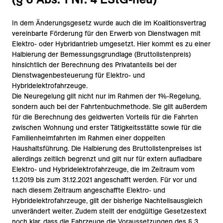
In dem Änderungsgesetz wurde auch die im Koalitionsvertrag
vereinbarte Förderung für den Erwerb von Dienstwagen mit
Elektro- oder Hybridantrieb umgesetzt. Hier kommt es zu einer
Halbierung der Bemessungsgrundlage (Bruttolistenpreis)
hinsichtlich der Berechnung des Privatanteils bei der
Dienstwagenbesteuerung für Elektro- und
Hybridelektrofahrzeuge.
Die Neuregelung gilt nicht nur im Rahmen der 1%-Regelung,
sondern auch bei der Fahrtenbuchmethode. Sie gilt außerdem
für die Berechnung des geldwerten Vorteils für die Fahrten
zwischen Wohnung und erster Tätigkeitsstätte sowie für die
Familienheimfahrten im Rahmen einer doppelten
Haushaltsführung. Die Halbierung des Bruttolistenpreises ist
allerdings zeitlich begrenzt und gilt nur für extern aufladbare
Elektro- und Hybridelektrofahrzeuge, die im Zeitraum vom
1.1.2019 bis zum 31.12.2021 angeschafft werden. Für vor und
nach diesem Zeitraum angeschaffte Elektro- und
Hybridelektrofahrzeuge, gilt der bisherige Nachteilsausgleich
unverändert weiter. Zudem stellt der endgültige Gesetzestext
noch klar, dass die Fahrzeuge die Voraussetzungen des § 3