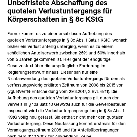
Unbefristete Abschaffung des
quotalen Verlustuntergangs für
Körperschaften in § 8c KStG
Ferner kommt es zu einer ersatzlosen Aufhebung des
quotalen Verlustuntergangs in § 8c Abs. 1 Satz 1 KStG, wonach
bisher ein Verlust anteilig unterging, wenn es zu einem
schädlichen Anteilserwerb zwischen 25% und 50% innerhalb
von 5 Jahren gekommen ist. Hier geht der endgültige
Gesetzestext über die ursprüngliche Forderung im
Regierungsentwurf hinaus. Dieser sah nur eine
Nichtanwendung des quotalen Verlustuntergangs für den als
verfassungswidrig erklärten Zeitraum von 2008 bis 2015 vor
(vgl. BVerfG-Entscheidung vom 29.3.2017, 2 BvL 6/11). Die
Aufhebung des quotalen Verlustuntergangs gilt durch den
Verweis in § 10a Satz 10 GewStG auch für die Gewerbesteuer.
Insgesamt wird die Verlustuntergangsregelung in § 8c Abs. 1
KStG völlig neu gefasst. Sie enthält nicht mehr den quotalen
Verlustuntergang. Diese Neufassung kommt erstmals für den
Veranlagungszeitraum 2008 und für Anteilsübertragungen
nach dem 31.12.2007 zur Anwendung. Keine