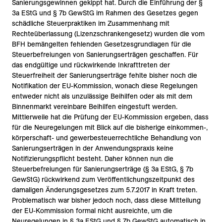
Sanierungsgewinnen gekippt hat. Durch die Einführung der §
3a EStG und § 7b GewStG im Rahmen des Gesetzes gegen
schädliche Steuerpraktiken im Zusammenhang mit
Rechteüberlassung (Lizenzschrankengesetz) wurden die vom
BFH bemängelten fehlenden Gesetzesgrundlagen für die
Steuerbefreiungen von Sanierungserträgen geschaffen. Für
das endgültige und rückwirkende Inkrafttreten der
Steuerfreiheit der Sanierungserträge fehlte bisher noch die
Notifikation der EU-Kommission, wonach diese Regelungen
entweder nicht als unzulässige Beihilfen oder als mit dem
Binnenmarkt vereinbare Beihilfen eingestuft werden.
Mittlerweile hat die Prüfung der EU-Kommission ergeben, dass
für die Neuregelungen mit Blick auf die bisherige einkommen-,
körperschaft- und gewerbesteuerrechtliche Behandlung von
Sanierungserträgen in der Anwendungspraxis keine
Notifizierungspflicht besteht. Daher können nun die
Steuerbefreiungen für Sanierungserträge (§ 3a EStG, § 7b
GewStG) rückwirkend zum Veröffentlichungszeitpunkt des
damaligen Änderungsgesetzes zum 5.7.2017 in Kraft treten.
Problematisch war bisher jedoch noch, dass diese Mitteilung
der EU-Kommission formal nicht ausreichte, um die
Neuregelungen in § 3a EStG und § 7b GewStG automatisch in