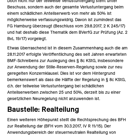
Doch nicht nur der teilweise Verlustuntergang steht unter
Beschuss, sondern auch der gesamte Verlustuntergang beim
einem schädlichen Anteilserwerb von mehr als 50% ist
möglicherweise verfassungswidrig. Davon ist zumindest das
FG Hamburg überzeugt (Beschluss vom 29.8.2017, 2 K 245/17)
und hat deshalb diese Thematik dem BVerfG zur Prüfung (Az. 2
BvL 19/17) vorgelegt.
Etwas überraschend ist in diesem Zusammenhang auch die am
28.11.2017 erfolgte Veröffentlichung des seit Jahren erwarteten
BMF-Schreibens zur Auslegung des § 8c KStG, insbesondere
zur Anwendung der Stille-Reserven-Regelung sowie zur neu
geregelten Konzernklausel. Dies ist vor dem Hintergrund
bemerkenswert als dass die Hälfte der Regelung in § 8c KStG,
d.h. der teilweise Verlustuntergang bei schädlichen
Anteilserwerben zwischen 25 und 50%, derzeit bis zu einer
gesetzlichen Neuregelung nicht anzuwenden ist.
Baustelle: Realteilung
Einen weiteren Höhepunkt stellt die Rechtsprechung des BFH
zur Realteilung dar (BFH vom 30.3.2017, IV R 11/15). Der
Anwendungsbereich der steuerneutralen Realteilung von