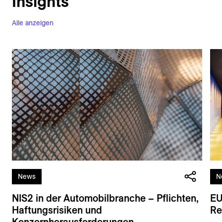
Insights
Alle anzeigen
News
N
NIS2 in der Automobilbranche – Pflichten,
EU
Haftungsrisiken und
Re
Konzernherausforderungen