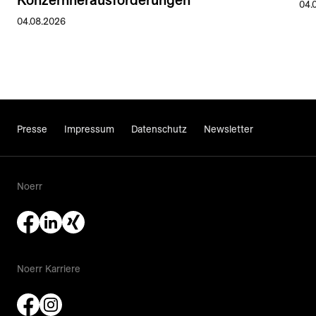
04.
04.08.2026
Presse
Impressum
Datenschutz
Newsletter
Noerr
Noerr Karriere