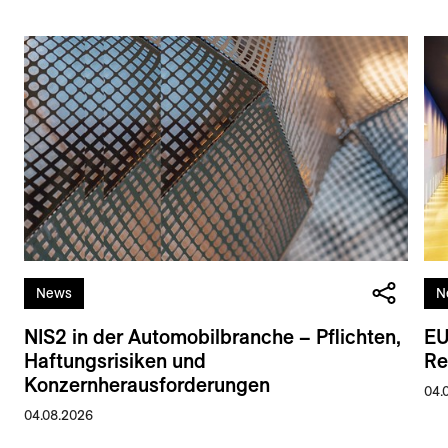
News
N
NIS2 in der Automobilbranche – Pflichten,
EU
Haftungsrisiken und
Re
Konzernherausforderungen
04.
04.08.2026