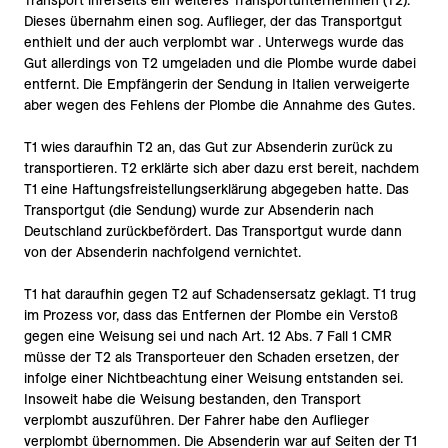
Transport ihrerseits ein weiteres Transportunternehmen (T2).
Dieses übernahm einen sog. Auflieger, der das Transportgut
enthielt und der auch verplombt war . Unterwegs wurde das
Gut allerdings von T2 umgeladen und die Plombe wurde dabei
entfernt. Die Empfängerin der Sendung in Italien verweigerte
aber wegen des Fehlens der Plombe die Annahme des Gutes.
T1 wies daraufhin T2 an, das Gut zur Absenderin zurück zu
transportieren. T2 erklärte sich aber dazu erst bereit, nachdem
T1 eine Haftungsfreistellungserklärung abgegeben hatte. Das
Transportgut (die Sendung) wurde zur Absenderin nach
Deutschland zurückbefördert. Das Transportgut wurde dann
von der Absenderin nachfolgend vernichtet.
T1 hat daraufhin gegen T2 auf Schadensersatz geklagt. T1 trug
im Prozess vor, dass das Entfernen der Plombe ein Verstoß
gegen eine Weisung sei und nach Art. 12 Abs. 7 Fall 1 CMR
müsse der T2 als Transporteuer den Schaden ersetzen, der
infolge einer Nichtbeachtung einer Weisung entstanden sei.
Insoweit habe die Weisung bestanden, den Transport
verplombt auszuführen. Der Fahrer habe den Auflieger
verplombt übernommen. Die Absenderin war auf Seiten der T1