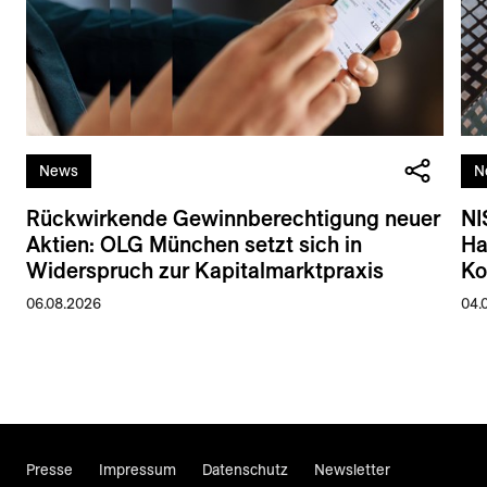
News
N
Rückwirkende Gewinnberechtigung neuer
NI
Aktien: OLG München setzt sich in
Ha
Widerspruch zur Kapitalmarktpraxis
Ko
06.08.2026
04.
Presse
Impressum
Datenschutz
Newsletter