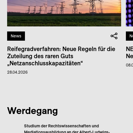
News
N
Reifegradverfahren: Neue Regeln für die
NE
Zuteilung des raren Guts
Ne
„Netzanschlusskapazitäten“
08.
28.04.2026
Werdegang
Studium der Rechtswissenschaften und
Mediationsausbildung an der Albert-Ludwigs-