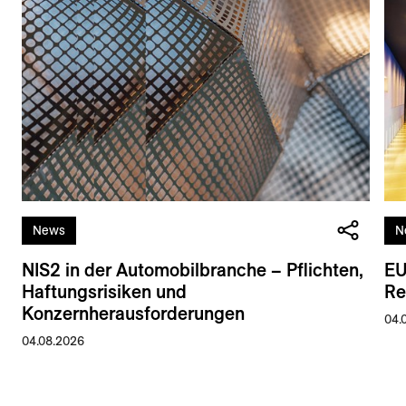
News
N
NIS2 in der Automobilbranche – Pflichten,
EU
Haftungsrisiken und
Re
Konzernherausforderungen
04.
04.08.2026